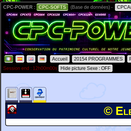
CPC-POWER :
CPC-SOFTS
(Base de données) -
CPCAr
Accueil
20154 PROGRAMMES
Session end : 12h00m00s
Hide picture Sexe : OFF
© El