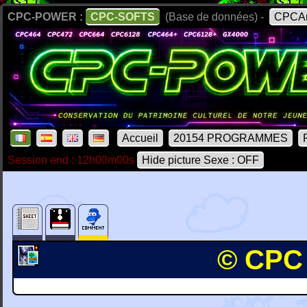
CPC-POWER :
CPC-SOFTS
(Base de données) -
CPCAr
Accueil
20154 PROGRAMMES
Session end : 12h00m00s
Hide picture Sexe : OFF
© CPC p