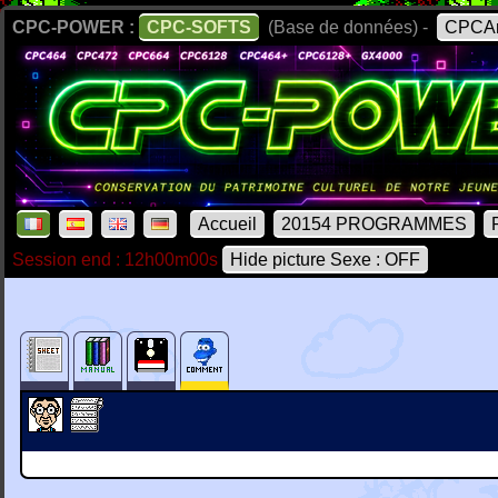
CPC-POWER :
CPC-SOFTS
(Base de données) -
CPCAr
Accueil
20154 PROGRAMMES
Session end : 12h00m00s
Hide picture Sexe : OFF