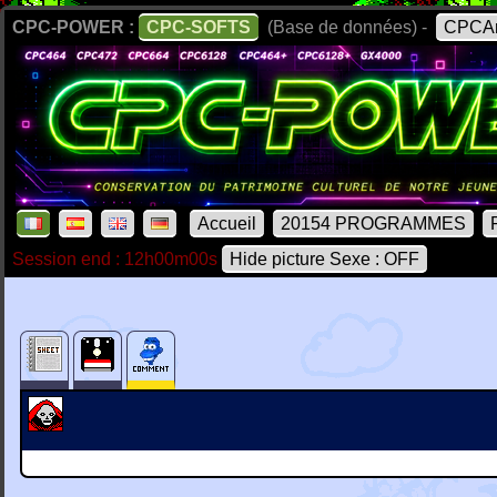
CPC-POWER :
CPC-SOFTS
(Base de données) -
CPCAr
Accueil
20154 PROGRAMMES
Session end : 12h00m00s
Hide picture Sexe : OFF