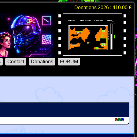
Donations 2026 : 410.00 €
s
Contact
Donations
FORUM