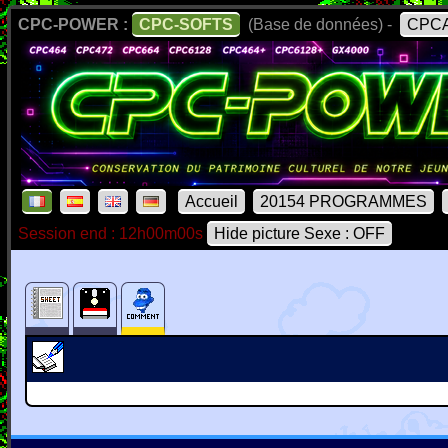
CPC-POWER :
CPC-SOFTS
(Base de données) -
CPCA
Accueil
20154 PROGRAMMES
Session end : 12h00m00s
Hide picture Sexe : OFF