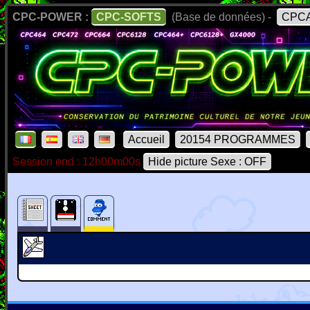
CPC-POWER :
CPC-SOFTS
(Base de données) -
CPCA
Accueil
20154 PROGRAMMES
Session end : 12h00m00s
Hide picture Sexe : OFF