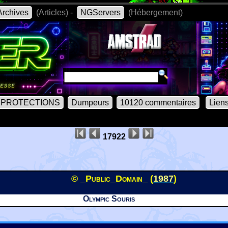
rchives
(Articles) -
NGServers
(Hébergement)
PROTECTIONS
Dumpeurs
10120 commentaires
Lien
17922
© _Public_Domain_ (
1987
)
Olympic Souris