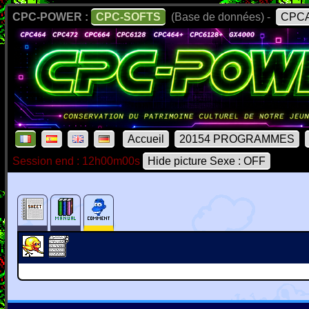
CPC-POWER :
CPC-SOFTS
(Base de données) -
CPCA
Accueil
20154 PROGRAMMES
Session end : 12h00m00s
Hide picture Sexe : OFF