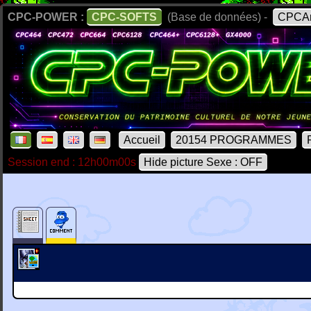
CPC-POWER :
CPC-SOFTS
(Base de données) -
CPCAr
Accueil
20154 PROGRAMMES
Session end : 12h00m00s
Hide picture Sexe : OFF