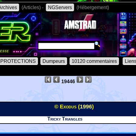
rchives
(Articles) -
NGServers
(Hébergement)
PROTECTIONS
Dumpeurs
10120 commentaires
Lien
19446
© Exodus (
1996
)
Tricky Triangles