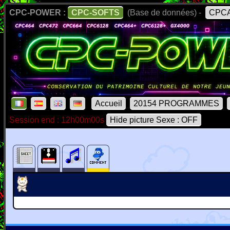
CPC-POWER :
CPC-SOFTS
(Base de données) -
CPCA
Accueil
20154 PROGRAMMES
Session end : 12h00m00s
Hide picture Sexe : OFF