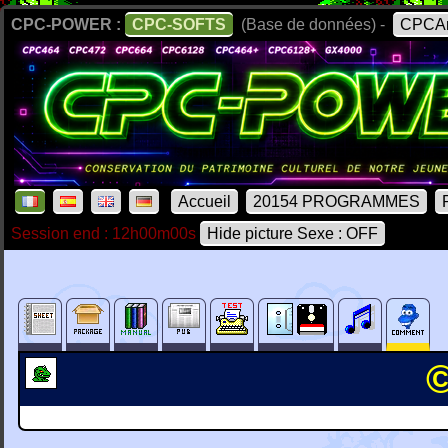
CPC-POWER :
CPC-SOFTS
(Base de données) -
CPCAr
Accueil
20154 PROGRAMMES
Session end : 12h00m00s
Hide picture Sexe : OFF
©