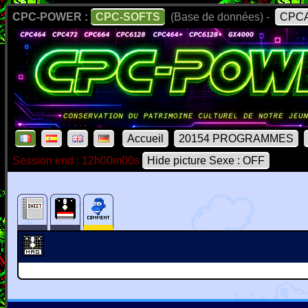
CPC-POWER :
CPC-SOFTS
(Base de données) -
CPCA
Accueil
20154 PROGRAMMES
Session end : 12h00m00s
Hide picture Sexe : OFF