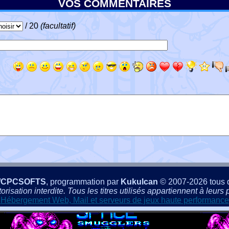
VOS COMMENTAIRES
/ 20
(facultatif)
/CPCSOFTS
, programmation par
Kukulcan
© 2007-2026 tous d
isation interdite. Tous les titres utilisés appartiennent à leurs p
Hébergement Web, Mail et serveurs de jeux haute performance