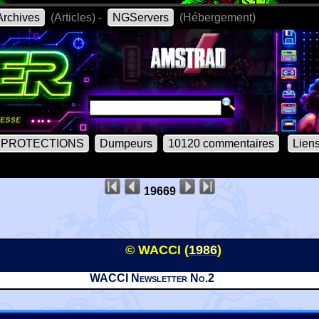
rchives
(Articles) -
NGServers
(Hébergement)
PROTECTIONS
Dumpeurs
10120 commentaires
Lien
19669
© WACCI (
1986
)
WACCI Newsletter No.2