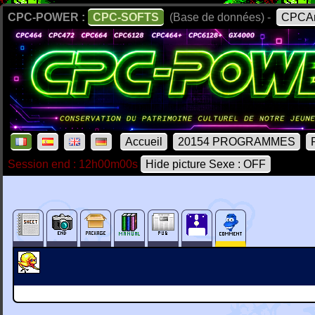
CPC-POWER :
CPC-SOFTS
(Base de données) -
CPCAr
Accueil
20154 PROGRAMMES
Session end : 12h00m00s
Hide picture Sexe : OFF