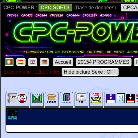
CPC-POWER :
CPC-SOFTS
(Base de données) -
CPCAr
Accueil
20154 PROGRAMMES
Session end : 12h00m00s
Hide picture Sexe : OFF