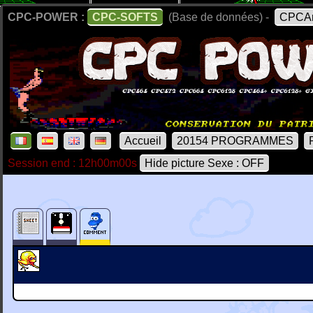
CPC-POWER :
CPC-SOFTS
(Base de données) -
CPCAr
Accueil
20154 PROGRAMMES
Session end : 12h00m00s
Hide picture Sexe : OFF