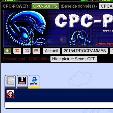
CPC-POWER :
CPC-SOFTS
(Base de données) -
CPCAr
Accueil
20154 PROGRAMMES
Session end : 12h00m00s
Hide picture Sexe : OFF