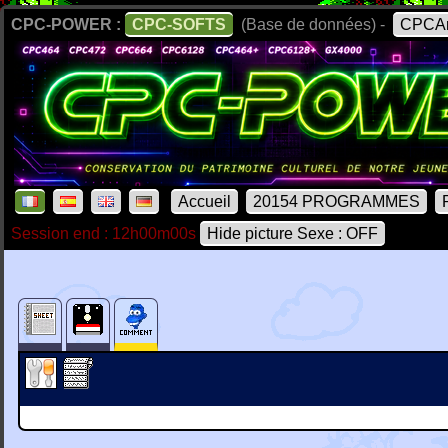
CPC-POWER :
CPC-SOFTS
(Base de données) -
CPCAr
Accueil
20154 PROGRAMMES
Session end : 12h00m00s
Hide picture Sexe : OFF