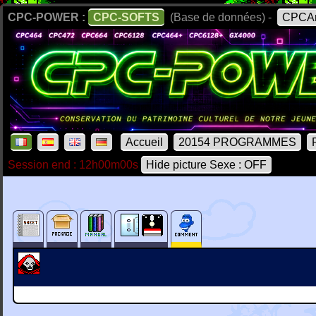
CPC-POWER :
CPC-SOFTS
(Base de données) -
CPCAr
Accueil
20154 PROGRAMMES
Session end : 12h00m00s
Hide picture Sexe : OFF