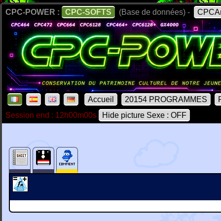
CPC-POWER :
CPC-SOFTS
(Base de données) -
CPCAr
Accueil
20154 PROGRAMMES
Session end : 12h00m00s
Hide picture Sexe : OFF