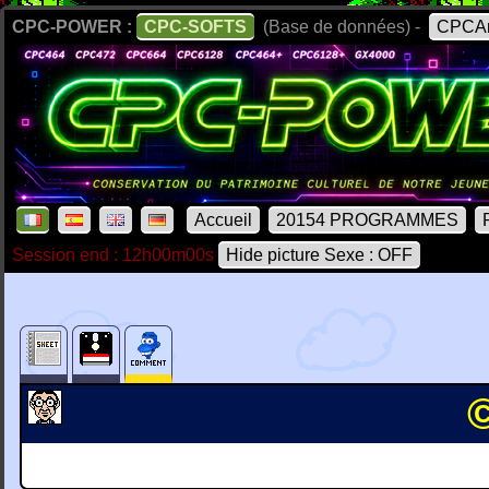
CPC-POWER :
CPC-SOFTS
(Base de données) -
CPCAr
Accueil
20154 PROGRAMMES
Session end : 12h00m00s
Hide picture Sexe : OFF