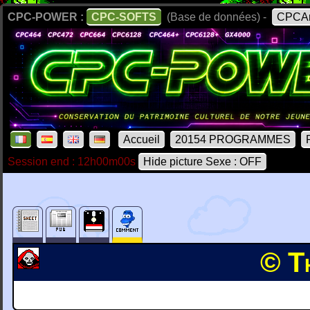
CPC-POWER :
CPC-SOFTS
(Base de données) -
CPCAr
Accueil
20154 PROGRAMMES
Session end : 12h00m00s
Hide picture Sexe : OFF
© T