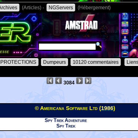
rchives
(Articles) -
NGServers
(Hébergement)
PROTECTIONS
Dumpeurs
10120 commentaires
Lien
3084
© Americana Software Ltd (
1986
)
Spy Trek Adventure
Spy Trek