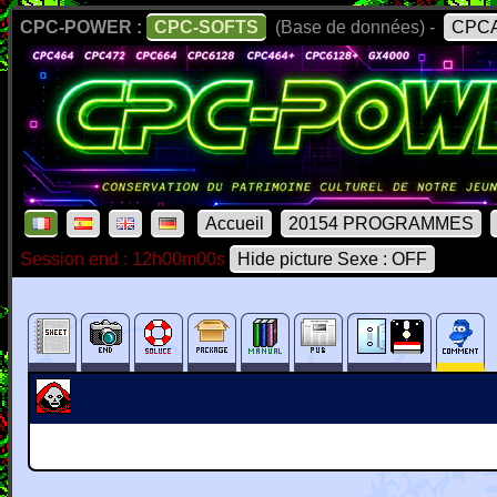
CPC-POWER :
CPC-SOFTS
(Base de données) -
CPCA
Accueil
20154 PROGRAMMES
Session end : 12h00m00s
Hide picture Sexe : OFF