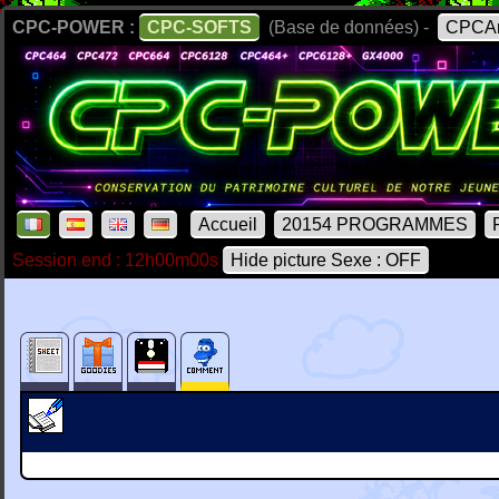
CPC-POWER :
CPC-SOFTS
(Base de données) -
CPCAr
Accueil
20154 PROGRAMMES
Session end : 12h00m00s
Hide picture Sexe : OFF