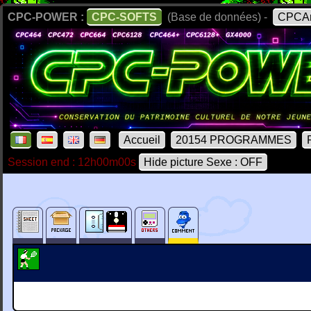
CPC-POWER :
CPC-SOFTS
(Base de données) -
CPCAr
Accueil
20154 PROGRAMMES
Session end : 12h00m00s
Hide picture Sexe : OFF