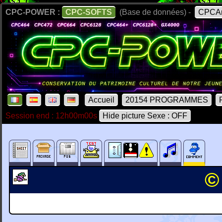
CPC-POWER :
CPC-SOFTS
(Base de données) -
CPCAr
Accueil
20154 PROGRAMMES
Session end : 12h00m00s
Hide picture Sexe : OFF
©