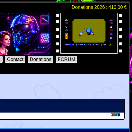
Donations 2026 : 410.00 €
s
Contact
Donations
FORUM