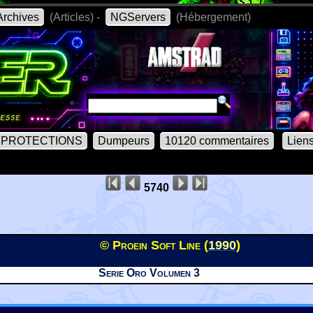
rchives
(Articles) -
NGServers
(Hébergement)
PROTECTIONS
Dumpeurs
10120 commentaires
Lien
5740
© Proein Soft Line (
1990
)
Serie Oro Volumen 3