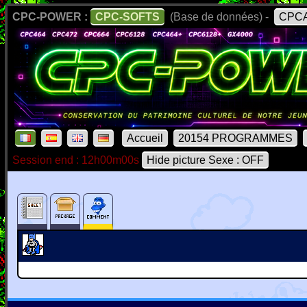
CPC-POWER :
CPC-SOFTS
(Base de données) -
CPCA
Accueil
20154 PROGRAMMES
Session end : 12h00m00s
Hide picture Sexe : OFF