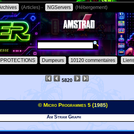
rchives
(Articles) -
NGServers
(Hébergement)
PROTECTIONS
Dumpeurs
10120 commentaires
Lien
5820
© Micro Programmes 5 (
1985
)
Am Stram Graph