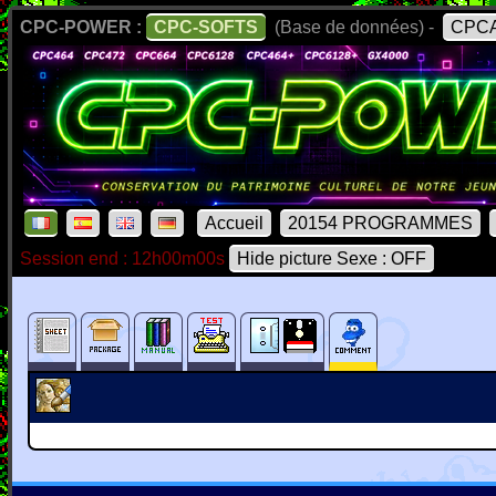
CPC-POWER :
CPC-SOFTS
(Base de données) -
CPCA
Accueil
20154 PROGRAMMES
Session end : 12h00m00s
Hide picture Sexe : OFF