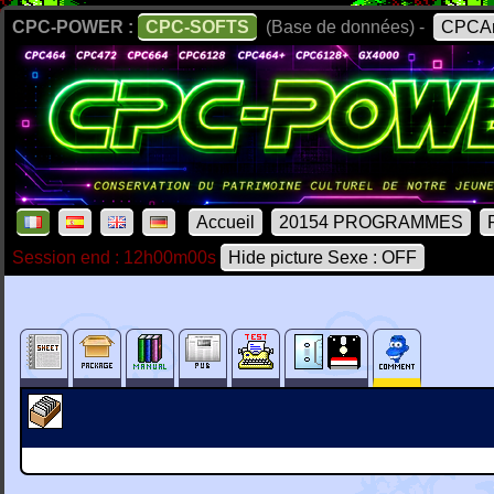
CPC-POWER :
CPC-SOFTS
(Base de données) -
CPCAr
Accueil
20154 PROGRAMMES
Session end : 12h00m00s
Hide picture Sexe : OFF