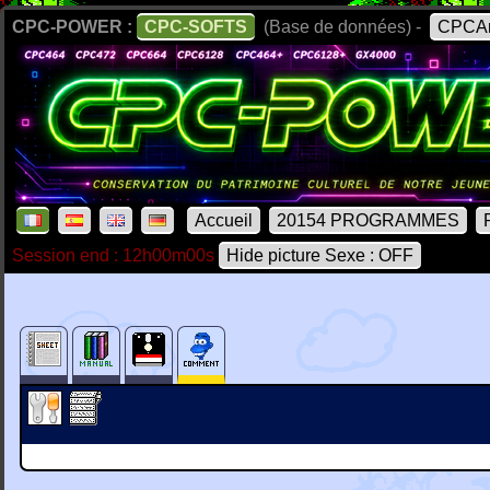
CPC-POWER :
CPC-SOFTS
(Base de données) -
CPCAr
Accueil
20154 PROGRAMMES
Session end : 12h00m00s
Hide picture Sexe : OFF