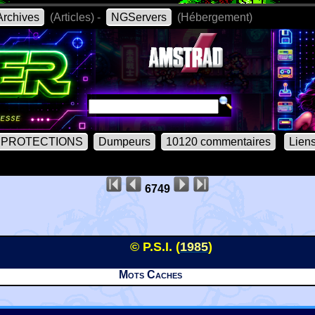
rchives
(Articles) -
NGServers
(Hébergement)
PROTECTIONS
Dumpeurs
10120 commentaires
Lien
6749
© P.S.I. (
1985
)
Mots Caches