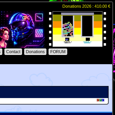
Donations 2026 : 410.00 €
s
Contact
Donations
FORUM