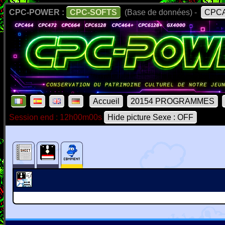
CPC-POWER :
CPC-SOFTS
(Base de données) -
CPCA
Accueil
20154 PROGRAMMES
Session end : 12h00m00s
Hide picture Sexe : OFF