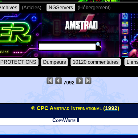
rchives
(Articles) -
NGServers
(Hébergement)
PROTECTIONS
Dumpeurs
10120 commentaires
Lien
7092
© CPC Amstrad International (
1992
)
CopyWrite II