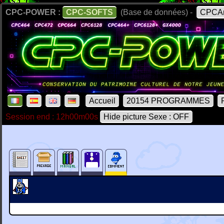
CPC-POWER :
CPC-SOFTS
(Base de données) -
CPCAr
Accueil
20154 PROGRAMMES
Session end : 12h00m00s
Hide picture Sexe : OFF