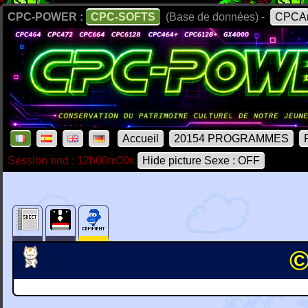
CPC-POWER :
CPC-SOFTS
(Base de données) -
CPCAr
Accueil
20154 PROGRAMMES
Session end : 12h00m00s
Hide picture Sexe : OFF
©