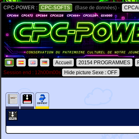
CPC-POWER :
CPC-SOFTS
(Base de données) -
CPCAr
Accueil
20154 PROGRAMMES
Session end : 12h00m00s
Hide picture Sexe : OFF