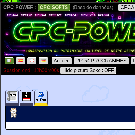
CPC-POWER :
CPC-SOFTS
(Base de données) -
CPCAr
Accueil
20154 PROGRAMMES
Session end : 12h00m00s
Hide picture Sexe : OFF