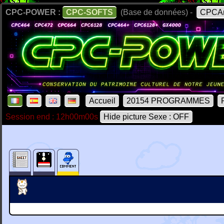
CPC-POWER :
CPC-SOFTS
(Base de données) -
CPCAr
Accueil
20154 PROGRAMMES
Session end : 12h00m00s
Hide picture Sexe : OFF