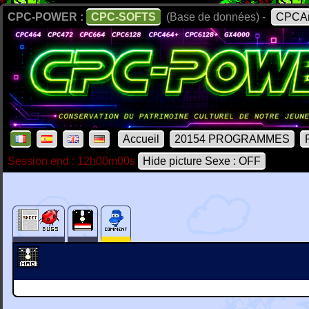
CPC-POWER :
CPC-SOFTS
(Base de données) -
CPCAr
Accueil
20154 PROGRAMMES
Session end : 12h00m00s
Hide picture Sexe : OFF