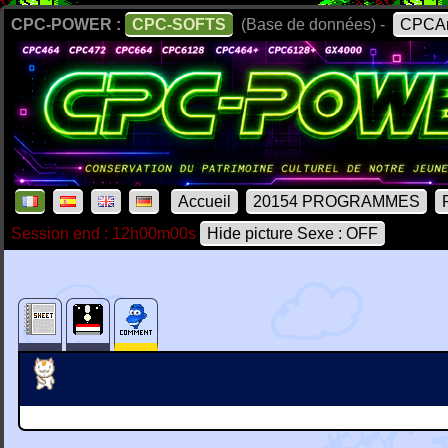
CPC-POWER :
CPC-SOFTS
(Base de données) -
CPCAr
Accueil
20154 PROGRAMMES
Session end : 12h00m00s
Hide picture Sexe : OFF