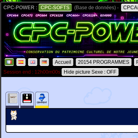
CPC-POWER :
CPC-SOFTS
(Base de données) -
CPCAr
Accueil
20154 PROGRAMMES
Session end : 12h00m00s
Hide picture Sexe : OFF