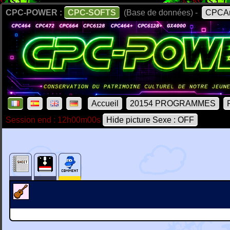
CPC-POWER :
CPC-SOFTS
(Base de données) -
CPCAr
Accueil
20154 PROGRAMMES
Session end : 12h00m00s
Hide picture Sexe : OFF