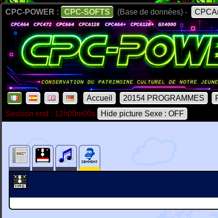
CPC-POWER :
CPC-SOFTS
(Base de données) -
CPCAr
Accueil
20154 PROGRAMMES
Session end : 12h00m00s
Hide picture Sexe : OFF