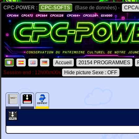
CPC-POWER :
CPC-SOFTS
(Base de données) -
CPCAr
Accueil
20154 PROGRAMMES
Session end : 12h00m00s
Hide picture Sexe : OFF