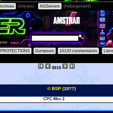
rchives
(Articles) -
NGServers
(Hébergement)
PROTECTIONS
Dumpeurs
10120 commentaires
Lien
8816
© BSP (
19??
)
CPC-Mike 2