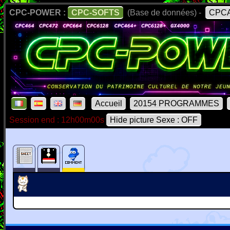
CPC-POWER :
CPC-SOFTS
(Base de données) -
CPCA
Accueil
20154 PROGRAMMES
Session end : 12h00m00s
Hide picture Sexe : OFF