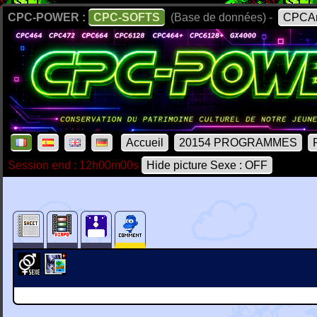
CPC-POWER :
CPC-SOFTS
(Base de données) -
CPCAr
Accueil
20154 PROGRAMMES
Session end : 12h00m00s
Hide picture Sexe : OFF