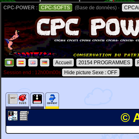
CPC-POWER :
CPC-SOFTS
(Base de données) -
CPCAr
Accueil
20154 PROGRAMMES
Session end : 12h00m00s
Hide picture Sexe : OFF
© 