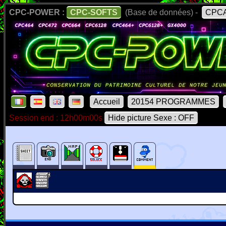
CPC-POWER :
CPC-SOFTS
(Base de données) -
CPCA
Accueil
20154 PROGRAMMES
Session end : 12h00m00s
Hide picture Sexe : OFF