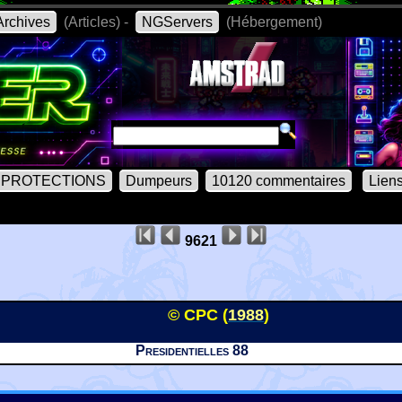
rchives
(Articles) -
NGServers
(Hébergement)
PROTECTIONS
Dumpeurs
10120 commentaires
Lien
9621
© CPC (
1988
)
Presidentielles 88