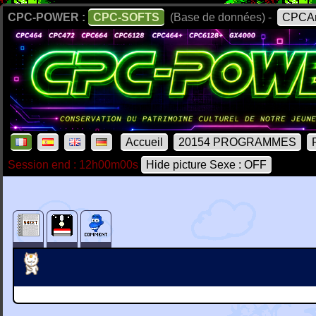
CPC-POWER :
CPC-SOFTS
(Base de données) -
CPCAr
Accueil
20154 PROGRAMMES
Session end : 12h00m00s
Hide picture Sexe : OFF