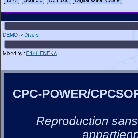
19??
Soundfx
Nomusic
Digitalisation vocale
DEMO -> Divers
Mixed by :
Erik HENEKA
CPC-POWER/CPCSO
Reproduction sans a
appartienn