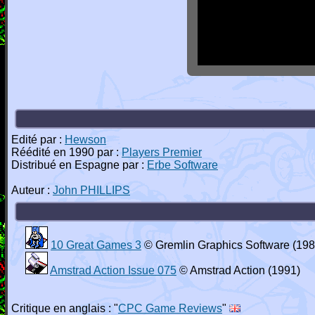
Edité par :
Hewson
Réédité en 1990 par :
Players Premier
Distribué en Espagne par :
Erbe Software
Auteur :
John PHILLIPS
10 Great Games 3
© Gremlin Graphics Software (198
Amstrad Action Issue 075
© Amstrad Action (1991)
Critique en anglais : "
CPC Game Reviews
"