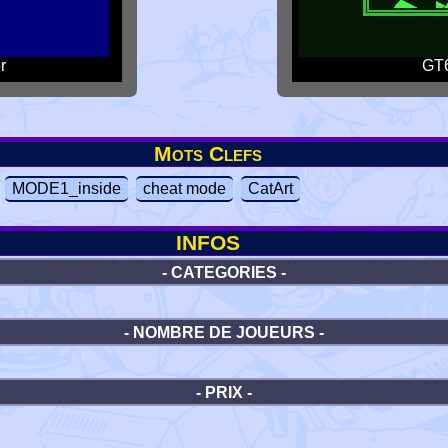
r
GT6
Mots Clefs
MODE1_inside
cheat mode
CatArt
INFOS
- CATEGORIES -
- NOMBRE DE JOUEURS -
- PRIX -