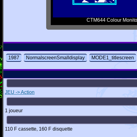
CTM644 Colour Monito
1987
NormalscreenSmalldisplay
MODE1_titlescreen
JEU -> Action
1 joueur
110 F cassette, 160 F disquette