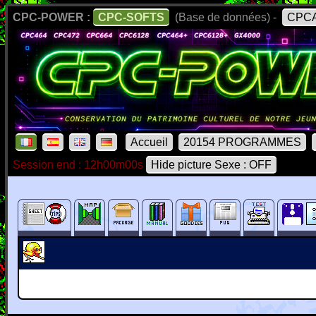
CPC-POWER :
CPC-SOFTS
(Base de données) -
CPCA
Accueil
20154 PROGRAMMES
Session end : 12h00m00s
Hide picture Sexe : OFF