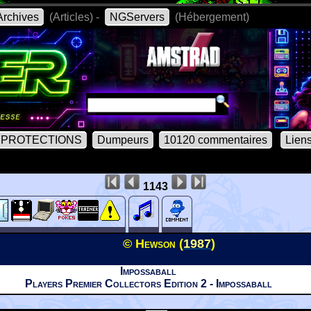
rchives
(Articles) -
NGServers
(Hébergement)
PROTECTIONS
Dumpeurs
10120 commentaires
Lien
1143
© Hewson (
1987
)
Impossaball
Players Premier Collectors Edition 2 - Impossaball