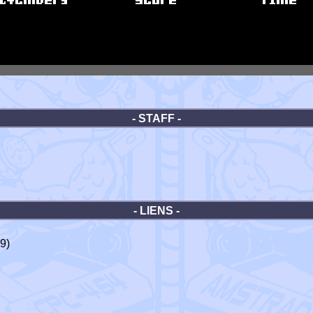
- STAFF -
- LIENS -
9)