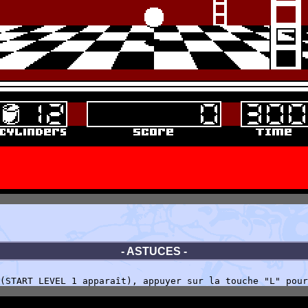
- ASTUCES -
(START LEVEL 1 apparaît), appuyer sur la touche "L" pour