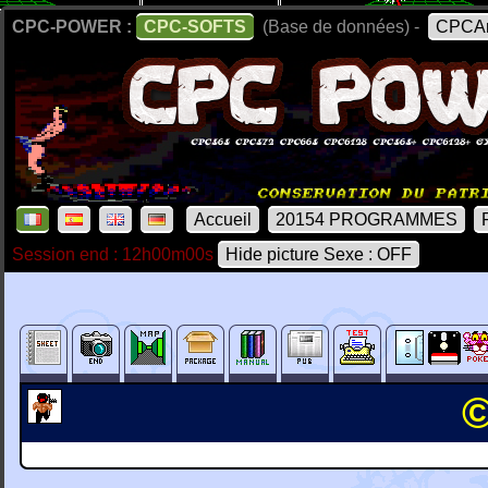
CPC-POWER :
CPC-SOFTS
(Base de données) -
CPCAr
Accueil
20154 PROGRAMMES
Session end : 12h00m00s
Hide picture Sexe : OFF
©