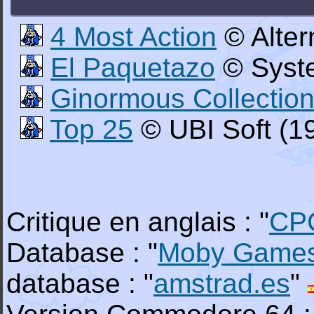
4 Most Action
© Alter
El Paquetazo
© Syste
Ginormous Collectio
Top 25
© UBI Soft (1
Critique en anglais : "
CP
Database : "
Moby Game
database : "
amstrad.es
"