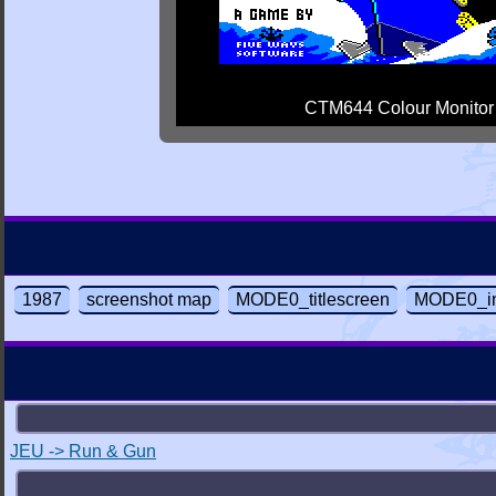
CTM644 Colour Monitor
1987
screenshot map
MODE0_titlescreen
MODE0_in
JEU -> Run & Gun