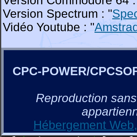
Version Commodore 64 :
Version Spectrum : "
Spe
Vidéo Youtube : "
Amstra
CPC-POWER/CPCSO
Reproduction sans a
appartienn
Hébergement Web, 