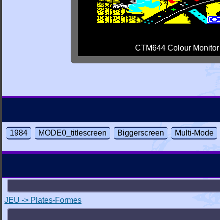
CTM644 Colour Monitor
1984
MODE0_titlescreen
Biggerscreen
Multi-Mode
JEU -> Plates-Formes