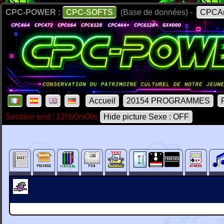
CPC-POWER :
CPC-SOFTS
(Base de données) -
CPCAr
Accueil
20154 PROGRAMMES
Session end : 12h00m00s
Hide picture Sexe : OFF