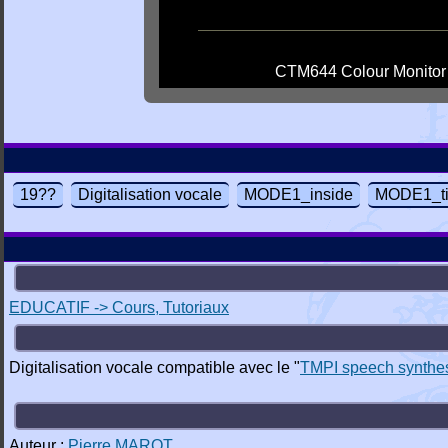
CTM644 Colour Monitor
19??
Digitalisation vocale
MODE1_inside
MODE1_ti
EDUCATIF -> Cours, Tutoriaux
Digitalisation vocale compatible avec le "
TMPI speech synthes
Auteur :
Pierre MAROT