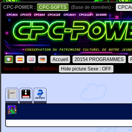
CPC-POWER :
CPC-SOFTS
(Base de données) -
CPCAr
Accueil
20154 PROGRAMMES
Session end : 12h00m00s
Hide picture Sexe : OFF